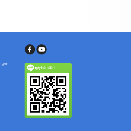
ลำลูกกา
@yhi5535f