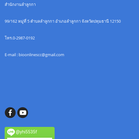
สำนักงานลำลูกกา
99/162 หมู่ที่ 5 ตำบลลำลูกกา อำเภอลำลูกกา จังหวัดปทุมธานี 12150
โทร.0-2987-0192
E-mail : bioonlinescc@gmail.com
@yhi5535f