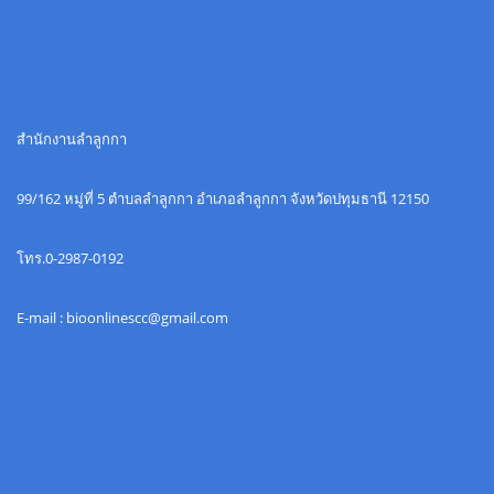
สำนักงานลำลูกกา
99/162 หมู่ที่ 5 ตำบลลำลูกกา อำเภอลำลูกกา จังหวัดปทุมธานี 12150
โทร.0-2987-0192
E-mail : bioonlinescc@gmail.com