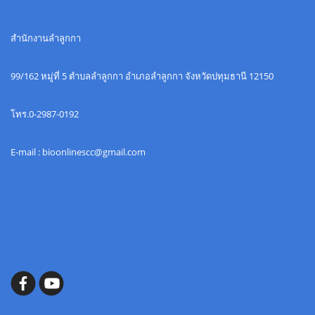
สำนักงานลำลูกกา
99/162 หมู่ที่ 5 ตำบลลำลูกกา อำเภอลำลูกกา จังหวัดปทุมธานี 12150
โทร.0-2987-0192
E-mail : bioonlinescc@gmail.com