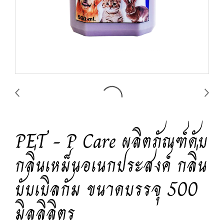
PET - P Care ผลิตภัณฑ์ดับ
กลิ่นเหม็นอเนกประสงค์ กลิ่น
บับเบิลกัม ขนาดบรรจุ 500
มิลลิลิตร