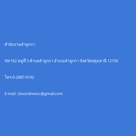
สำนักงานลำลูกกา
99/162 หมู่ที่ 5 ตำบลลำลูกกา อำเภอลำลูกกา จังหวัดปทุมธานี 12150
โทร.0-2987-0192
E-mail : bioonlinescc@gmail.com