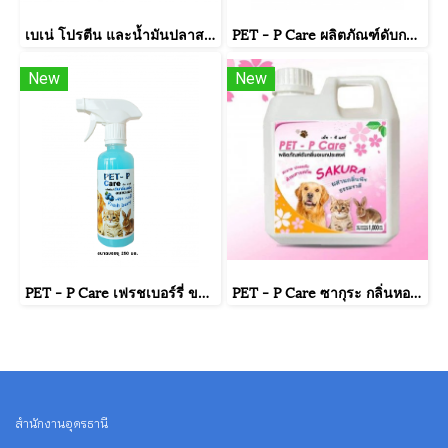
เบเน่ โปรตีน และน้ำมันปลาสกัด
PET - P Care ผลิตภัณฑ์ดับกลิ่นเหม็นอเนกประสงค์ กลิ่นออริจินอล ขนาดบรรจุ 500 มิลลิลิตร
New
New
PET - P Care เฟรชเบอร์รี่ ขนาดบรรจุ 250 มล.พร้อมใช้งาน
PET - P Care ซากุระ กลิ่นหอมสดชื่น
สำนักงานอุดรธานี