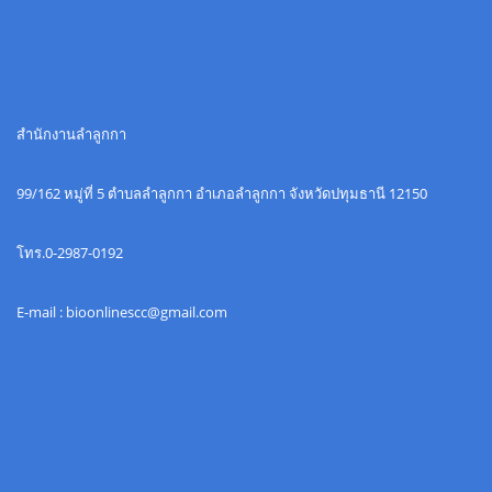
สำนักงานลำลูกกา
99/162 หมู่ที่ 5 ตำบลลำลูกกา อำเภอลำลูกกา จังหวัดปทุมธานี 12150
โทร.0-2987-0192
E-mail : bioonlinescc@gmail.com