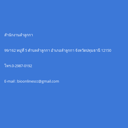
สำนักงานลำลูกกา
99/162 หมู่ที่ 5 ตำบลลำลูกกา อำเภอลำลูกกา จังหวัดปทุมธานี 12150
โทร.0-2987-0192
E-mail : bioonlinescc@gmail.com