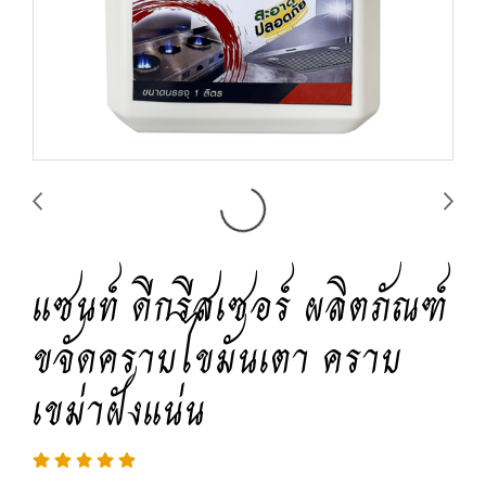
แซนท์ ดีกรีสเซอร์ ผลิตภัณฑ์
ขจัดคราบไขมันเตา คราบ
เขม่าฝังแน่น