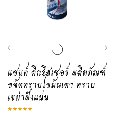
แซนท์ ดีกรีสเซอร์ ผลิตภัณฑ์
ขจัดคราบไขมันเตา คราบ
เขม่าฝังแน่น