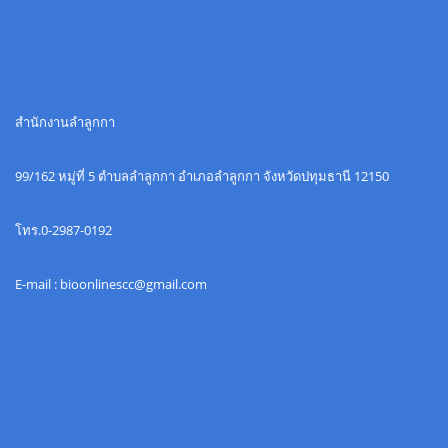
สำนักงานลำลูกกา
99/162 หมู่ที่ 5 ตำบลลำลูกกา อำเภอลำลูกกา จังหวัดปทุมธานี 12150
โทร.0-2987-0192
E-mail : bioonlinescc@gmail.com