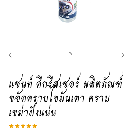
แซนท์ ดีกรีสเซอร์ ผลิตภัณฑ์
ขจัดคราบไขมันเตา คราบ
เขม่าฝังแน่น