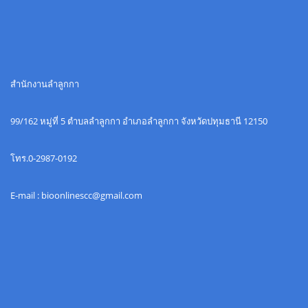
สำนักงานลำลูกกา
99/162 หมู่ที่ 5 ตำบลลำลูกกา อำเภอลำลูกกา จังหวัดปทุมธานี 12150
โทร.0-2987-0192
E-mail : bioonlinescc@gmail.com