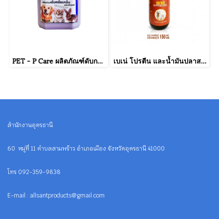
PET - P Care ผลิตภัณฑ์ดับกลิ่นเหม็นอเนกประสงค์ กลิ่นบับเบิลกัม ขนาดบรรจุ 500 มิลลิลิตร
เบเน่ โปรตีน และน้ำมันปลาสกัด
สำนักงานอุดรธานี
60 หมู่ที่ 11 ตำบลสามพร้าว อำเภอเมือง จังหวัดอุดรธานี 41000
โทร 092-359-9838
E-mail : allsantproducts@gmail.com