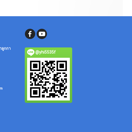
ลำลูกกา
@yhi5535f
om