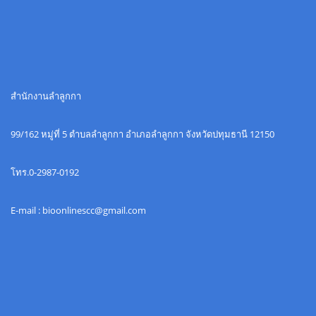
สำนักงานลำลูกกา
99/162 หมู่ที่ 5 ตำบลลำลูกกา อำเภอลำลูกกา จังหวัดปทุมธานี 12150
โทร.0-2987-0192
E-mail : bioonlinescc@gmail.com