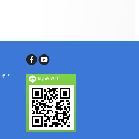
ลำลูกกา
@yhi5535f