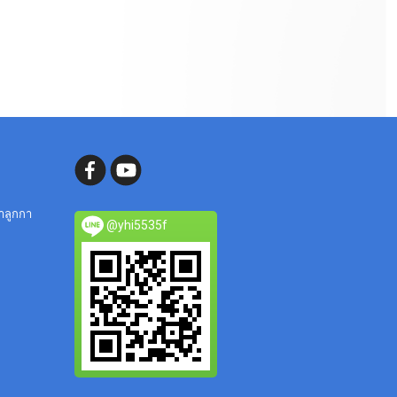
ลำลูกกา
@yhi5535f