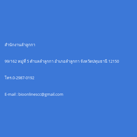
สำนักงานลำลูกกา
99/162 หมู่ที่ 5 ตำบลลำลูกกา อำเภอลำลูกกา จังหวัดปทุมธานี 12150
โทร.0-2987-0192
E-mail : bioonlinescc@gmail.com